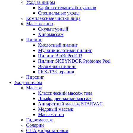
Уход за лицом
Карбокситерапия без уколов
Специальные уходы
Комплексные чистки лица
Массаж лица
Скульптурный
Хиромассаж
Пилинг
Кислотный пилинг
Мультикислотный пилинг
Пилинг BioRePeelCl3
Пилинг SKEYNDOR Probiome Peel
Энзимный пилинг
PRX-T33 терапия
Пирсинг
Уход за телом
Массаж
Классический массаж тела
Лимфодренажный массаж
Аппаратный массаж STARVAC
Медовый массаж
Массаж стоп
Гидромассаж
Солярий
СПА уходы за телом