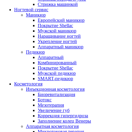
Стрижка машинкой
Ногтевой сервис
Маникюр
Европейский маникюр
Покрытие Shellaс
Мужской маникюр
Наращивание ногтей
Укрепление ногтей
Аппаратный маникюр
Педикюр
Аппаратный
Комбинированный
Покрытие Shellac
Мужской педикюр
SMART-педикюр
Косметология
Инъекционная косметология
Биоревитализация
Ботокс
Мезотерапия
Увеличение губ
Коррекция гипергидроза
Заполнение колец Венеры
Аппаратная косметология
Микротоковая терапия