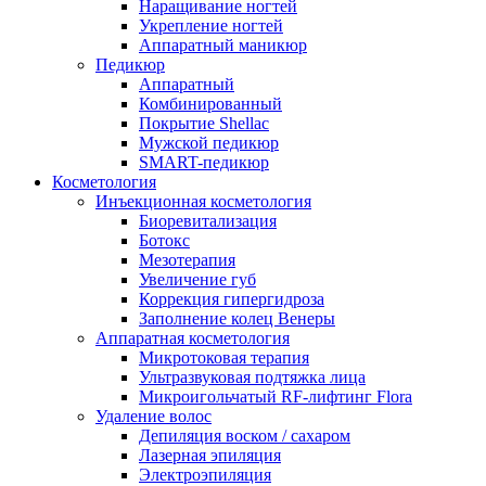
Наращивание ногтей
Укрепление ногтей
Аппаратный маникюр
Педикюр
Аппаратный
Комбинированный
Покрытие Shellac
Мужской педикюр
SMART-педикюр
Косметология
Инъекционная косметология
Биоревитализация
Ботокс
Мезотерапия
Увеличение губ
Коррекция гипергидроза
Заполнение колец Венеры
Аппаратная косметология
Микротоковая терапия
Ультразвуковая подтяжка лица
Микроигольчатый RF-лифтинг Flora
Удаление волос
Депиляция воском / сахаром
Лазерная эпиляция
Электроэпиляция