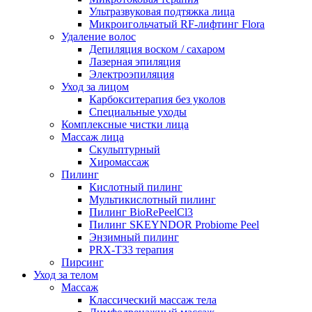
Ультразвуковая подтяжка лица
Микроигольчатый RF-лифтинг Flora
Удаление волос
Депиляция воском / сахаром
Лазерная эпиляция
Электроэпиляция
Уход за лицом
Карбокситерапия без уколов
Специальные уходы
Комплексные чистки лица
Массаж лица
Скульптурный
Хиромассаж
Пилинг
Кислотный пилинг
Мультикислотный пилинг
Пилинг BioRePeelCl3
Пилинг SKEYNDOR Probiome Peel
Энзимный пилинг
PRX-T33 терапия
Пирсинг
Уход за телом
Массаж
Классический массаж тела