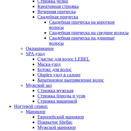
Стрижка челки
Креативная стрижка
Вечерняя прическа
Свадебная прическа
Свадебная прическа на короткие
волосы
Свадебная прическа на средние волосы
Свадебная прическа на длинные
волосы
Окрашивание
SPA-уход
Счастье для волос LEBEL
Маска-уход
Ботокс для волос
Olaplex уход в салоне
Кератиновое выпрямление волос
Мужской зал
Стрижка мужская
Стрижка бороды и усов
Стрижка машинкой
Ногтевой сервис
Маникюр
Европейский маникюр
Покрытие Shellaс
Мужской маникюр