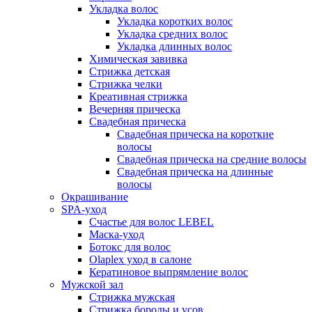
Укладка волос
Укладка коротких волос
Укладка средних волос
Укладка длинных волос
Химическая завивка
Стрижка детская
Стрижка челки
Креативная стрижка
Вечерняя прическа
Свадебная прическа
Свадебная прическа на короткие
волосы
Свадебная прическа на средние волосы
Свадебная прическа на длинные
волосы
Окрашивание
SPA-уход
Счастье для волос LEBEL
Маска-уход
Ботокс для волос
Olaplex уход в салоне
Кератиновое выпрямление волос
Мужской зал
Стрижка мужская
Стрижка бороды и усов