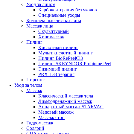
Уход за лицом
Карбокситерапия без уколов
Специальные уходы
Комплексные чистки лица
Массаж лица
Скульптурный
Хиромассаж
Пилинг
Кислотный пилинг
Мультикислотный пилинг
Пилинг BioRePeelCl3
Пилинг SKEYNDOR Probiome Peel
Энзимный пилинг
PRX-T33 терапия
Пирсинг
Уход за телом
Массаж
Классический массаж тела
Лимфодренажный массаж
Аппаратный массаж STARVAC
Медовый массаж
Массаж стоп
Гидромассаж
Солярий
СПА уходы за телом