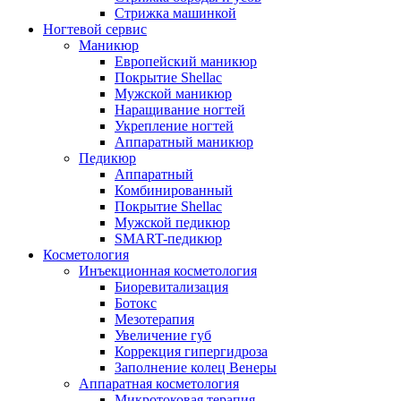
Стрижка машинкой
Ногтевой сервис
Маникюр
Европейский маникюр
Покрытие Shellaс
Мужской маникюр
Наращивание ногтей
Укрепление ногтей
Аппаратный маникюр
Педикюр
Аппаратный
Комбинированный
Покрытие Shellac
Мужской педикюр
SMART-педикюр
Косметология
Инъекционная косметология
Биоревитализация
Ботокс
Мезотерапия
Увеличение губ
Коррекция гипергидроза
Заполнение колец Венеры
Аппаратная косметология
Микротоковая терапия