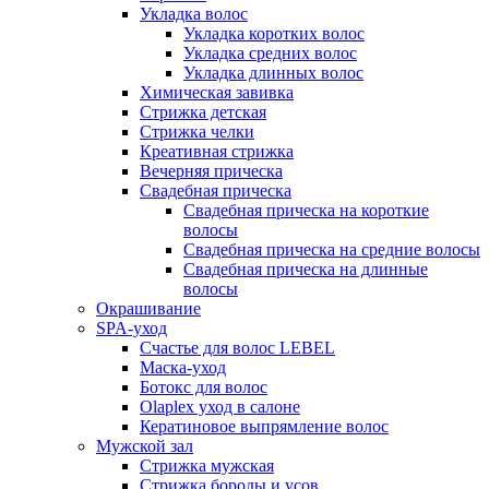
Укладка волос
Укладка коротких волос
Укладка средних волос
Укладка длинных волос
Химическая завивка
Стрижка детская
Стрижка челки
Креативная стрижка
Вечерняя прическа
Свадебная прическа
Свадебная прическа на короткие
волосы
Свадебная прическа на средние волосы
Свадебная прическа на длинные
волосы
Окрашивание
SPA-уход
Счастье для волос LEBEL
Маска-уход
Ботокс для волос
Olaplex уход в салоне
Кератиновое выпрямление волос
Мужской зал
Стрижка мужская
Стрижка бороды и усов