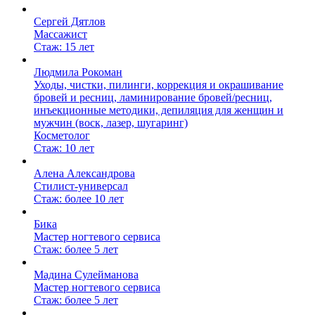
Сергей Дятлов
Массажист
Стаж: 15 лет
Людмила Рокоман
Уходы, чистки, пилинги, коррекция и окрашивание
бровей и ресниц, ламинирование бровей/ресниц,
инъекционные методики, депиляция для женщин и
мужчин (воск, лазер, шугаринг)
Косметолог
Стаж: 10 лет
Алена Александрова
Стилист-универсал
Стаж: более 10 лет
Бика
Мастер ногтевого сервиса
Стаж: более 5 лет
Мадина Сулейманова
Мастер ногтевого сервиса
Стаж: более 5 лет