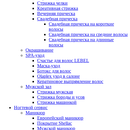
Стрижка челки
Креативная стрижка
Вечерняя прическа
Свадебная прическа
Свадебная прическа на короткие
волосы
Свадебная прическа на средние волосы
Свадебная прическа на длинные
волосы
Окрашивание
SPA-уход
Счастье для волос LEBEL
Маска-уход
Ботокс для волос
Olaplex уход в салоне
Кератиновое выпрямление волос
Мужской зал
Стрижка мужская
Стрижка бороды и усов
Стрижка машинкой
Ногтевой сервис
Маникюр
Европейский маникюр
Покрытие Shellaс
Мужской маникюр