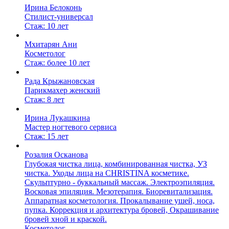
Ирина Белоконь
Стилист-универсал
Стаж: 10 лет
Мхитарян Ани
Косметолог
Стаж: более 10 лет
Рада Крыжановская
Парикмахер женский
Стаж: 8 лет
Ирина Лукашкина
Мастер ногтевого сервиса
Стаж: 15 лет
Розалия Осканова
Глубокая чистка лица, комбинированная чистка, УЗ
чистка. Уходы лица на CHRISTINA косметике.
Скульптурно - буккальный массаж. Электроэпиляция.
Восковая эпиляция. Мезотерапия. Биоревитализация.
Аппаратная косметология. Прокалывание ушей, носа,
пупка. Коррекция и архитектура бровей, Окрашивание
бровей хной и краской.
Косметолог