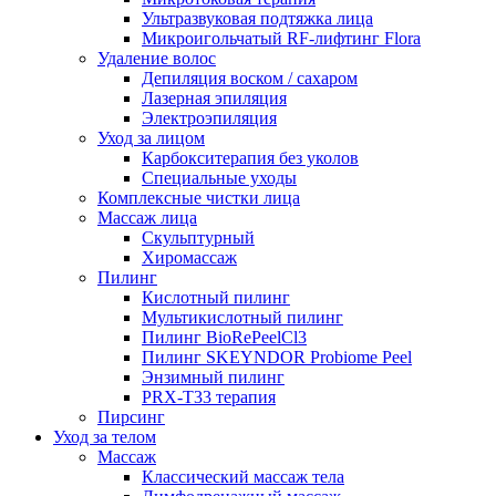
Ультразвуковая подтяжка лица
Микроигольчатый RF-лифтинг Flora
Удаление волос
Депиляция воском / сахаром
Лазерная эпиляция
Электроэпиляция
Уход за лицом
Карбокситерапия без уколов
Специальные уходы
Комплексные чистки лица
Массаж лица
Скульптурный
Хиромассаж
Пилинг
Кислотный пилинг
Мультикислотный пилинг
Пилинг BioRePeelCl3
Пилинг SKEYNDOR Probiome Peel
Энзимный пилинг
PRX-T33 терапия
Пирсинг
Уход за телом
Массаж
Классический массаж тела