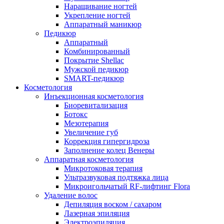
Наращивание ногтей
Укрепление ногтей
Аппаратный маникюр
Педикюр
Аппаратный
Комбинированный
Покрытие Shellac
Мужской педикюр
SMART-педикюр
Косметология
Инъекционная косметология
Биоревитализация
Ботокс
Мезотерапия
Увеличение губ
Коррекция гипергидроза
Заполнение колец Венеры
Аппаратная косметология
Микротоковая терапия
Ультразвуковая подтяжка лица
Микроигольчатый RF-лифтинг Flora
Удаление волос
Депиляция воском / сахаром
Лазерная эпиляция
Электроэпиляция